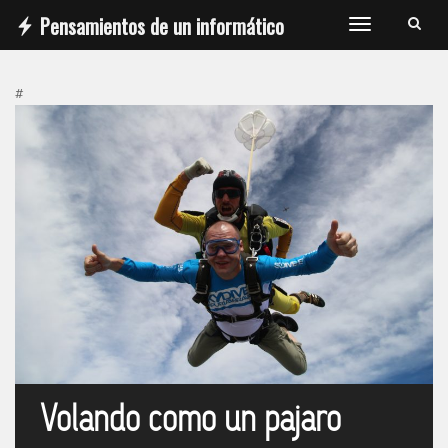
Pensamientos de un informático
T
o
g
#
g
l
e
n
a
v
i
g
a
t
i
o
n
Volando como un pajaro