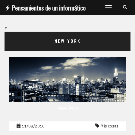
Pensamientos de un informático
T
o
g
#
g
l
NEW YORK
e
n
a
v
i
g
a
t
i
o
New York
n
11/08/2016
Mis cosas