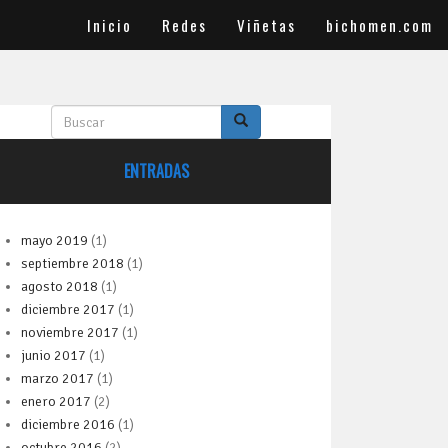
Inicio
Redes
Viñetas
bichomen.com
B
u
s
ENTRADAS
c
a
r
mayo 2019
(1)
septiembre 2018
(1)
agosto 2018
(1)
diciembre 2017
(1)
noviembre 2017
(1)
junio 2017
(1)
marzo 2017
(1)
enero 2017
(2)
diciembre 2016
(1)
octubre 2016
(2)