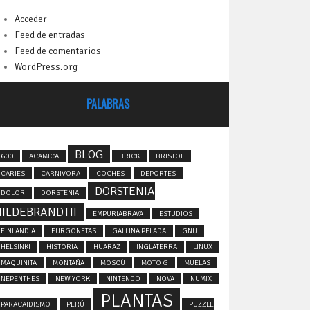
Acceder
Feed de entradas
Feed de comentarios
WordPress.org
PALABRAS
BLOG
600
ACAMICA
BRICK
BRISTOL
CARIES
CARNIVORA
COCHES
DEPORTES
DORSTENIA
DOLOR
DORSTENIA
HILDEBRANDTII
EMPURIABRAVA
ESTUDIOS
FINLANDIA
FURGONETAS
GALLINA PELADA
GNU
HELSINKI
HISTORIA
HUARAZ
INGLATERRA
LINUX
MAQUINITA
MONTAÑA
MOSCÚ
MOTO G
MUELAS
NEPENTHES
NEW YORK
NINTENDO
NOVA
NUMIX
PLANTAS
PARACAIDISMO
PERÚ
PUZZLE