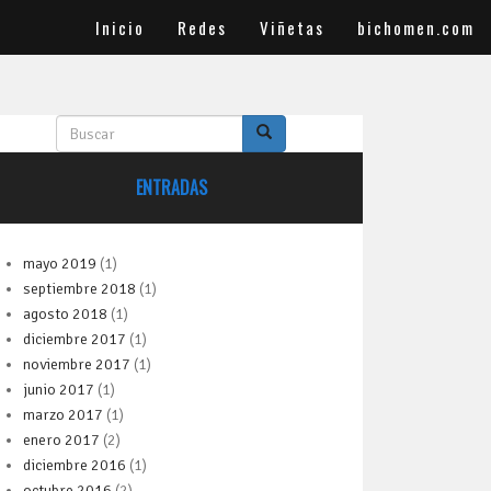
Inicio
Redes
Viñetas
bichomen.com
B
u
s
ENTRADAS
c
a
r
mayo 2019
(1)
septiembre 2018
(1)
agosto 2018
(1)
diciembre 2017
(1)
noviembre 2017
(1)
junio 2017
(1)
marzo 2017
(1)
enero 2017
(2)
diciembre 2016
(1)
octubre 2016
(2)