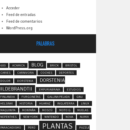
Acceder
Feed de entradas
Feed de comentarios
WordPress.org
PALABRAS
BLOG
600
ACAMICA
BRICK
BRISTOL
CARIES
CARNIVORA
COCHES
DEPORTES
DORSTENIA
DOLOR
DORSTENIA
HILDEBRANDTII
EMPURIABRAVA
ESTUDIOS
FINLANDIA
FURGONETAS
GALLINA PELADA
GNU
HELSINKI
HISTORIA
HUARAZ
INGLATERRA
LINUX
MAQUINITA
MONTAÑA
MOSCÚ
MOTO G
MUELAS
NEPENTHES
NEW YORK
NINTENDO
NOVA
NUMIX
PLANTAS
PARACAIDISMO
PERÚ
PUZZLE