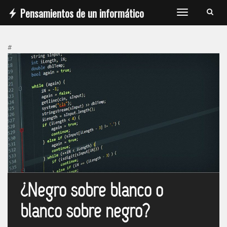
Pensamientos de un informático
T
o
g
#
g
l
e
n
a
v
i
g
a
t
i
o
¿Negro sobre blanco o
n
blanco sobre negro?