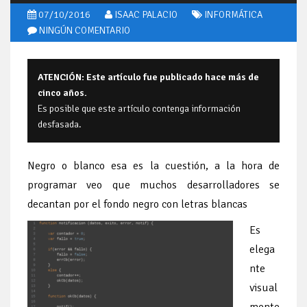
07/10/2016
ISAAC PALACIO
INFORMÁTICA
NINGÚN
COMENTARIO
ATENCIÓN: Este artículo fue publicado hace más de
cinco años.
Es posible que este artículo contenga información
desfasada.
Negro o blanco esa es la cuestión, a la hora de
programar veo que muchos desarrolladores se
decantan por el fondo negro con letras blancas
Es
elega
nte
visual